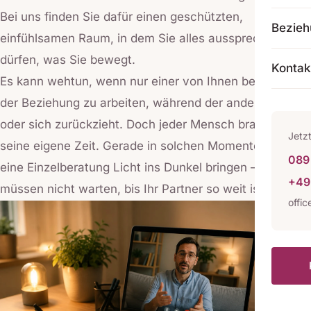
Bei uns finden Sie dafür einen geschützten,
Bezie
einfühlsamen Raum, in dem Sie alles aussprechen
dürfen, was Sie bewegt.
Kontak
Es kann wehtun, wenn nur einer von Ihnen bereit ist, an
der Beziehung zu arbeiten, während der andere zögert
oder sich zurückzieht. Doch jeder Mensch braucht
Jetz
seine eigene Zeit. Gerade in solchen Momenten kann
089 
eine Einzelberatung Licht ins Dunkel bringen — und Sie
+49
müssen nicht warten, bis Ihr Partner so weit ist.
offi