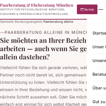
Paarberatung & Eheberatung München
Termin
INSTITUT FÜR PSYCHOLOGISCHE BERATUNG,
COACHING & PERSÖNLICHKEITSENTWICKLUNG
Startseite
›
Beratungsangebot
›
Paarberatung alleine
PAARBERATUNG ALLEINE IN MÜNCHEN
Startse
Sie möchten an Ihrer Beziehung
arbeiten — auch wenn Sie gerade
Unser 
allein dastehen?
Unser
Vielleicht fühlen Sie sich gerade verloren, während Ihr
Beratu
Partner noch nicht bereit ist, sich gemeinsam
Unterstützung zu holen. Vielleicht fühlen Sie sich
Über u
einsam in Ihrer Beziehung und wissen nicht, wie der
nächste Schritt aussehen soll. Oder Sie möchten
Gut zu
einfach erst einmal für sich selbst Klarheit gewinnen.