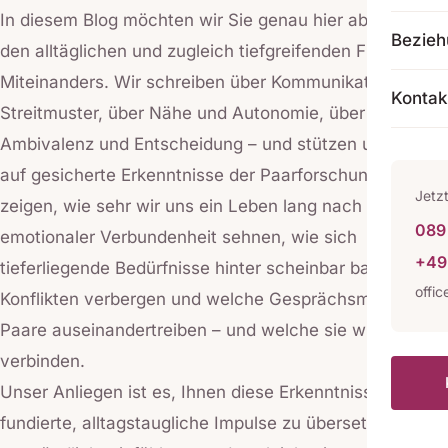
In diesem Blog möchten wir Sie genau hier abholen: bei
Bezie
den alltäglichen und zugleich tiefgreifenden Fragen des
Miteinanders. Wir schreiben über Kommunikation und
Kontak
Streitmuster, über Nähe und Autonomie, über
Ambivalenz und Entscheidung – und stützen uns dabei
auf gesicherte Erkenntnisse der Paarforschung. Diese
Jetz
zeigen, wie sehr wir uns ein Leben lang nach sicherer
089 
emotionaler Verbundenheit sehnen, wie sich
+49
tieferliegende Bedürfnisse hinter scheinbar banalen
offi
Konflikten verbergen und welche Gesprächsmuster
Paare auseinandertreiben – und welche sie wieder
verbinden.
Unser Anliegen ist es, Ihnen diese Erkenntnisse in
fundierte, alltagstaugliche Impulse zu übersetzen: