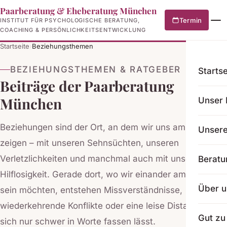
Paarberatung & Eheberatung München
Termin
INSTITUT FÜR PSYCHOLOGISCHE BERATUNG,
COACHING & PERSÖNLICHKEITSENTWICKLUNG
Startseite
›
Beziehungsthemen
BEZIEHUNGSTHEMEN & RATGEBER
Startse
Beiträge der Paarberatung
München
Unser 
Beziehungen sind der Ort, an dem wir uns am tiefsten
Unser
zeigen – mit unseren Sehnsüchten, unseren
Verletzlichkeiten und manchmal auch mit unserer
Beratu
Hilflosigkeit. Gerade dort, wo wir einander am nächsten
Über u
sein möchten, entstehen Missverständnisse,
wiederkehrende Konflikte oder eine leise Distanz, die
Gut zu
sich nur schwer in Worte fassen lässt.