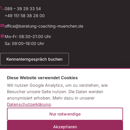
089 – 39 29 33 54
+49 151 58 38 28 00
office@beratung-coaching-muenchen.de
Mo–Fr: 08:30–21:00 Uhr
Sa: 09:00–18:00 Uhr
Kennenlerngespräch buchen
Diese Website verwendet Cookies
Wir nutzen Google Analytics, um zu verstehen, wie
© 2026 Institut für Psychologische Beratung, Coaching &
Besucher unsere Seite nutzen. Die Daten werden
Persönlichkeitsentwicklung
anonymisiert erhoben. Mehr dazu in unserer
Impressum
Datenschutz
Kontakt
Datenschutzerklärung
.
Wir bieten ausschließlich psychologische Beratung außerhalb der Heilkunde
Nur notwendige
an. Unsere Tätigkeit ist nicht-diagnostisch und nicht-therapeutisch und ersetzt
keine ärztliche oder psychotherapeutische Behandlung.
Akzeptieren