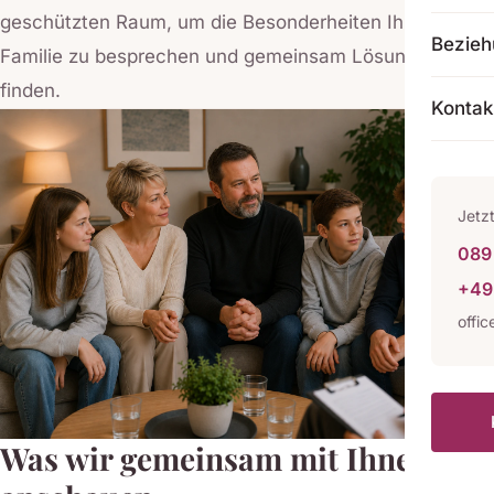
geschützten Raum, um die Besonderheiten Ihrer
Bezie
Familie zu besprechen und gemeinsam Lösungen zu
finden.
Kontak
Jetz
089 
+49
offi
Was wir gemeinsam mit Ihnen