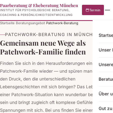
Paarberatung & Eheberatung München
Termin
INSTITUT FÜR PSYCHOLOGISCHE BERATUNG,
COACHING & PERSÖNLICHKEITSENTWICKLUNG
Startseite
›
Beratungsangebot
›
Patchwork-Beratung
PATCHWORK-BERATUNG IN MÜNCHEN
Startse
Gemeinsam neue Wege als
Patchwork-Familie finden
Unser 
Finden Sie sich in den Herausforderungen einer
Unser
Patchwork-Familie wieder — und spüren manchmal
den Druck, den die unterschiedlichen
Beratu
Lebensgeschichten mit sich bringen? Das Leben in
Über u
einer Patchwork-Situation kann wunderbar bereichernd
sein und bringt zugleich oft komplexe Gefühle und
Gut zu
Spannungen mit sich. Bei uns finden Sie einen