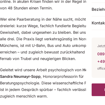
online. In akuten Krisen finden wir in der Regel innerhalb
von 48 Stunden einen Termin.
Bezie
Wer eine Paarberatung in der Nähe sucht, möchte meist
Kontak
dreierlei: kurze Wege, fachlich fundierte Begleitung und die
Gewissheit, dabei ungesehen zu bleiben. Bei uns finden Sie
alle drei. Die Praxis liegt verkehrsgünstig im Norden
Münchens, ist mit U-Bahn, Bus und Auto unkompliziert zu
Jetz
erreichen – und zugleich bewusst zurückhaltend gelegen,
089 
fernab von Trubel und neugierigen Blicken.
+49
offi
Geleitet wird unsere Arbeit psychologisch von
Hon. Prof.
Sandra Neumayr-Sopp
, Honorarprofessorin für
Beratungspsychologie. Diese wissenschaftliche Fundierung
ist in jedem Gespräch spürbar – fachlich verlässlich und
zugleich menschlich warm.