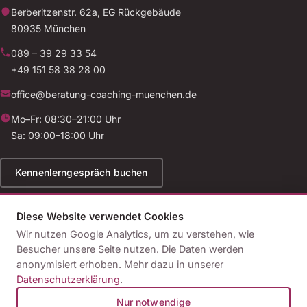
Berberitzenstr. 62a, EG Rückgebäude
80935 München
089 – 39 29 33 54
+49 151 58 38 28 00
office@beratung-coaching-muenchen.de
Mo–Fr: 08:30–21:00 Uhr
Sa: 09:00–18:00 Uhr
Kennenlerngespräch buchen
Diese Website verwendet Cookies
Wir nutzen Google Analytics, um zu verstehen, wie
© 2026 Institut für Psychologische Beratung, Coaching &
Besucher unsere Seite nutzen. Die Daten werden
Persönlichkeitsentwicklung
anonymisiert erhoben. Mehr dazu in unserer
Impressum
Datenschutz
Kontakt
Datenschutzerklärung
.
Wir bieten ausschließlich psychologische Beratung außerhalb der Heilkunde
Nur notwendige