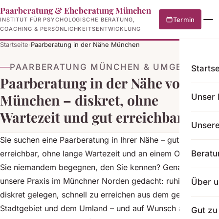
Paarberatung & Eheberatung München
Termin
INSTITUT FÜR PSYCHOLOGISCHE BERATUNG,
COACHING & PERSÖNLICHKEITSENTWICKLUNG
Startseite
›
Paarberatung in der Nähe München
PAARBERATUNG MÜNCHEN & UMGEBUNG
Startse
Paarberatung in der Nähe von
München – diskret, ohne
Unser 
Wartezeit und gut erreichbar
Unser
Sie suchen eine Paarberatung in Ihrer Nähe – gut
erreichbar, ohne lange Wartezeit und an einem Ort, an dem
Beratu
Sie niemandem begegnen, den Sie kennen? Genau dafür ist
unsere Praxis im Münchner Norden gedacht: ruhig und
Über u
diskret gelegen, schnell zu erreichen aus dem gesamten
Stadtgebiet und dem Umland – und auf Wunsch auch
Gut zu