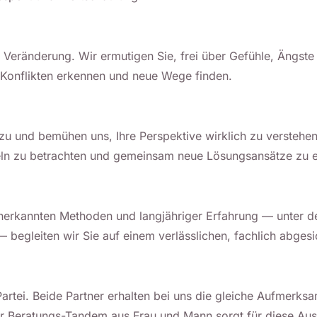
zur Veränderung. Wir ermutigen Sie, frei über Gefühle, Äng
 Konflikten erkennen und neue Wege finden.
u und bemühen uns, Ihre Perspektive wirklich zu verstehen.
eln zu betrachten und gemeinsam neue Lösungsansätze zu 
nerkannten Methoden und langjähriger Erfahrung — unter de
begleiten wir Sie auf einem verlässlichen, fachlich abges
artei. Beide Partner erhalten bei uns die gleiche Aufmerksa
r Beratungs-Tandem aus Frau und Mann sorgt für diese Au