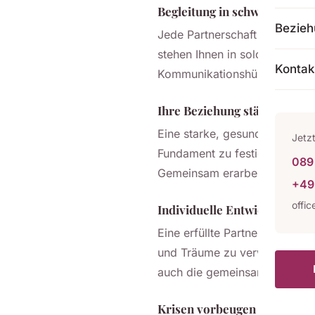
Begleitung in schwierigen Ze
Bezie
Jede Partnerschaft kennt Höh
stehen Ihnen in solchen Phas
Kontak
Kommunikationshürden zu übe
Ihre Beziehung stärken
Eine starke, gesunde Beziehun
Jetz
Fundament zu festigen — in e
089 
Gemeinsam erarbeiten wir Lös
+49
offi
Individuelle Entwicklung fö
Eine erfüllte Partnerschaft lä
und Träume zu verwirklichen 
auch die gemeinsame Bezieh
Krisen vorbeugen