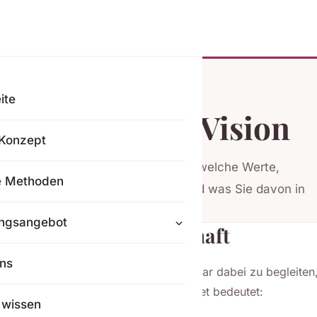
ite
te, Mission & Vision
Konzept
Haltung. Auf dieser Seite lesen Sie, welche Werte,
e Methoden
ar- und Familienberatung tragen und was Sie davon in
ngsangebot
ne erfüllte Partnerschaft
ns
er, unsere Mission ist es, Sie als Paar dabei zu begleiten, 
 zu bewahren. Was das für uns konkret bedeutet:
 wissen