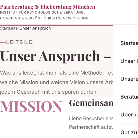
Paarberatung & Eheberatung München
INSTITUT FÜR PSYCHOLOGISCHE BERATUNG,
COACHING & PERSÖNLICHKEITSENTWICKLUNG
Startseite
›
Unser Anspruch
LEITBILD
Startse
Unser Anspruch – Wer
Unser 
Was uns leitet, ist mehr als eine Methode – es ist eine 
Unser
welche Mission und welche Vision unsere Arbeit als Pa
jedem Gespräch mit uns spüren dürfen.
Beratu
MISSION
Gemeinsam für ei
Über u
Liebe Besucherinnen und Besuch
Partnerschaft aufzubauen und
Gut zu