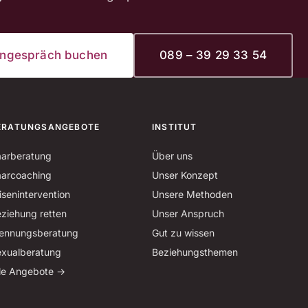
rngespräch buchen
089 – 39 29 33 54
ERATUNGSANGEBOTE
INSTITUT
arberatung
Über uns
arcoaching
Unser Konzept
isenintervention
Unsere Methoden
ziehung retten
Unser Anspruch
ennungsberatung
Gut zu wissen
xualberatung
Beziehungsthemen
le Angebote →