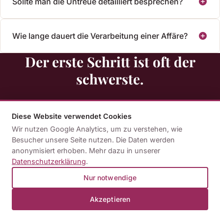
Sollte man die Untreue detailliert besprechen?
Wie lange dauert die Verarbeitung einer Affäre?
Der erste Schritt ist oft der
schwerste.
Viele Paare warten zu lange, bevor sie Unterstützung
Diese Website verwendet Cookies
suchen. Dabei zeigt die Erfahrung: Je früher eine
Wir nutzen Google Analytics, um zu verstehen, wie
professionelle Begleitung beginnt, desto größer ist der
Besucher unsere Seite nutzen. Die Daten werden
Handlungsspielraum. Ein unverbindliches Erstgespräch
anonymisiert erhoben. Mehr dazu in unserer
Datenschutzerklärung
.
gibt Ihnen Orientierung – ohne Verpflichtung.
Nur notwendige
Akzeptieren
Kennenlerngespräch buchen