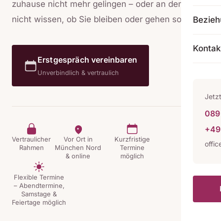
zuhause nicht mehr gelingen – oder an dem Sie
nicht wissen, ob Sie bleiben oder gehen sollen.
Bezie
Kontak
Erstgespräch vereinbaren
Unverbindlich & vertraulich
Jetz
089 
+49
Vertraulicher
Vor Ort in
Kurzfristige
offi
Rahmen
München Nord
Termine
& online
möglich
Flexible Termine
– Abendtermine,
Samstage &
Feiertage möglich