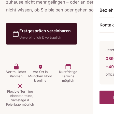
zuhause nicht mehr gelingen – oder an dem Sie
nicht wissen, ob Sie bleiben oder gehen sollen.
Bezie
Kontak
Erstgespräch vereinbaren
Unverbindlich & vertraulich
Jetz
089 
+49
Vertraulicher
Vor Ort in
Kurzfristige
offi
Rahmen
München Nord
Termine
& online
möglich
Flexible Termine
– Abendtermine,
Samstage &
Feiertage möglich