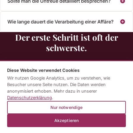
Sollte man die Untreue detailliert besprechen?
Wie lange dauert die Verarbeitung einer Affäre?
Der erste Schritt ist oft der
schwerste.
Viele Paare warten zu lange, bevor sie Unterstützung
Diese Website verwendet Cookies
suchen. Dabei zeigt die Erfahrung: Je früher eine
Wir nutzen Google Analytics, um zu verstehen, wie
professionelle Begleitung beginnt, desto größer ist der
Besucher unsere Seite nutzen. Die Daten werden
Handlungsspielraum. Ein unverbindliches Erstgespräch
anonymisiert erhoben. Mehr dazu in unserer
Datenschutzerklärung
.
gibt Ihnen Orientierung – ohne Verpflichtung.
Nur notwendige
Akzeptieren
Kennenlerngespräch buchen