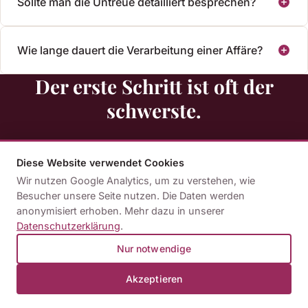
Sollte man die Untreue detailliert besprechen?
Wie lange dauert die Verarbeitung einer Affäre?
Der erste Schritt ist oft der
schwerste.
Viele Paare warten zu lange, bevor sie Unterstützung
Diese Website verwendet Cookies
suchen. Dabei zeigt die Erfahrung: Je früher eine
Wir nutzen Google Analytics, um zu verstehen, wie
professionelle Begleitung beginnt, desto größer ist der
Besucher unsere Seite nutzen. Die Daten werden
Handlungsspielraum. Ein unverbindliches Erstgespräch
anonymisiert erhoben. Mehr dazu in unserer
Datenschutzerklärung
.
gibt Ihnen Orientierung – ohne Verpflichtung.
Nur notwendige
Akzeptieren
Kennenlerngespräch buchen