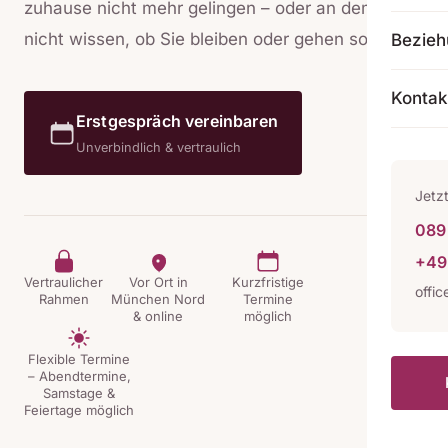
zuhause nicht mehr gelingen – oder an dem Sie
nicht wissen, ob Sie bleiben oder gehen sollen.
Bezie
Kontak
Erstgespräch vereinbaren
Unverbindlich & vertraulich
Jetz
089 
+49
Vertraulicher
Vor Ort in
Kurzfristige
offi
Rahmen
München Nord
Termine
& online
möglich
Flexible Termine
– Abendtermine,
Samstage &
Feiertage möglich