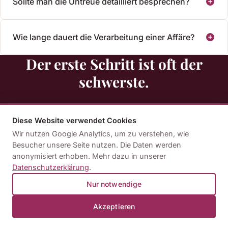
Sollte man die Untreue detailliert besprechen?
Wie lange dauert die Verarbeitung einer Affäre?
Der erste Schritt ist oft der
schwerste.
Viele Paare warten zu lange, bevor sie Unterstützung
Diese Website verwendet Cookies
suchen. Dabei zeigt die Erfahrung: Je früher eine
Wir nutzen Google Analytics, um zu verstehen, wie
professionelle Begleitung beginnt, desto größer ist der
Besucher unsere Seite nutzen. Die Daten werden
Handlungsspielraum. Ein unverbindliches Erstgespräch
anonymisiert erhoben. Mehr dazu in unserer
Datenschutzerklärung
.
gibt Ihnen Orientierung – ohne Verpflichtung.
Nur notwendige
Akzeptieren
Kennenlerngespräch buchen