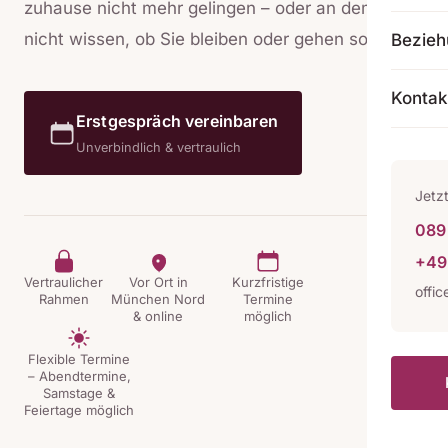
zuhause nicht mehr gelingen – oder an dem Sie
nicht wissen, ob Sie bleiben oder gehen sollen.
Bezie
Kontak
Erstgespräch vereinbaren
Unverbindlich & vertraulich
Jetz
089 
+49
Vertraulicher
Vor Ort in
Kurzfristige
offi
Rahmen
München Nord
Termine
& online
möglich
Flexible Termine
– Abendtermine,
Samstage &
Feiertage möglich